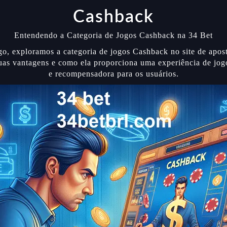
Cashback
Entendendo a Categoria de Jogos Cashback na 34 Bet
go, exploramos a categoria de jogos Cashback no site de apos
uas vantagens e como ela proporciona uma experiência de jog
e recompensadora para os usuários.