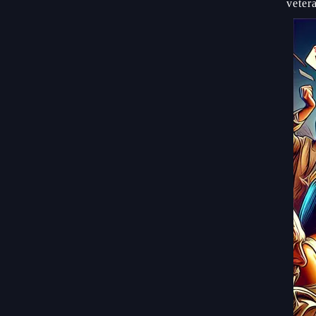
veter