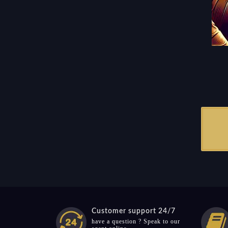
Customer support 24/7
have a question ? Speak to our