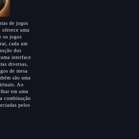
stas de jogos
a' oferece uma
e os jogos
arat, cada um
moção dos
 uma interface
as diversas,
ogos de mesa
ambém são uma
irtuais. Ao
ulhar em uma
sa combinação
reciadas pelos