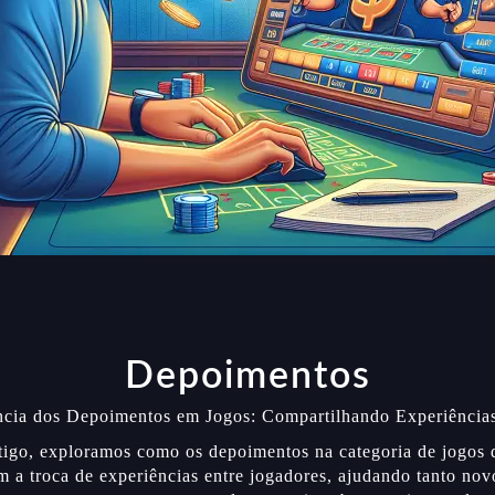
Depoimentos
ncia dos Depoimentos em Jogos: Compartilhando Experiências
tigo, exploramos como os depoimentos na categoria de jogos 
 a troca de experiências entre jogadores, ajudando tanto nov